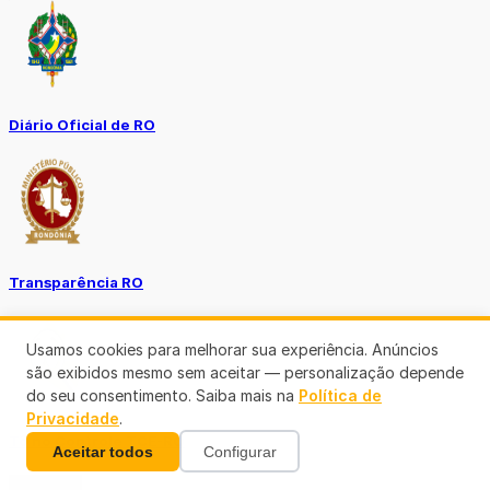
Diário Oficial de RO
Transparência RO
Usamos cookies para melhorar sua experiência. Anúncios
são exibidos mesmo sem aceitar — personalização depende
do seu consentimento. Saiba mais na
Política de
Privacidade
.
Tô no Controle TCE-RO
Aceitar todos
Configurar
Ver mais