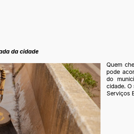
ada da cidade
Quem cheg
pode acom
do munic
cidade. O 
Serviços 