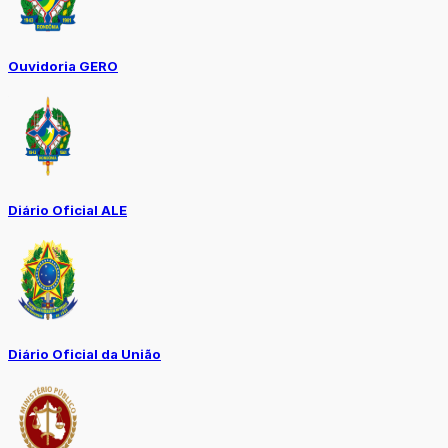
Ouvidoria GERO
Diário Oficial ALE
Diário Oficial da União