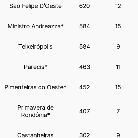
São Felipe D’Oeste
620
12
Ministro Andreazza*
584
15
Teixeirópolis
584
9
Parecis*
463
11
Pimenteiras do Oeste*
452
15
Primavera de
407
7
Rondônia*
Castanheiras
302
9