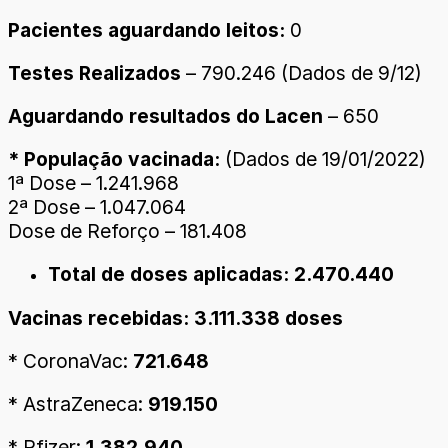
Pacientes aguardando leitos:
0
Testes Realizados
– 790.246 (Dados de 9/12)
Aguardando resultados do Lacen
– 650
* População vacinada:
(Dados de 19/01/2022)
1ª Dose – 1.241.968
2ª Dose – 1.047.064
Dose de Reforço – 181.408
Total de doses aplicadas: 2.470.440
Vacinas recebidas: 3.111.338 doses
* CoronaVac:
721.648
* AstraZeneca:
919.150
* Pfizer:
1.382.940