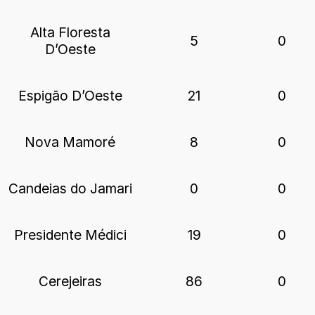
Alta Floresta
5
0
D’Oeste
Espigão D’Oeste
21
0
Nova Mamoré
8
0
Candeias do Jamari
0
0
Presidente Médici
19
0
Cerejeiras
86
0