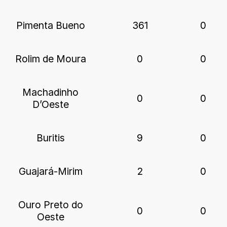
Pimenta Bueno
361
0
Rolim de Moura
0
0
Machadinho
0
0
D’Oeste
Buritis
9
0
Guajará-Mirim
2
0
Ouro Preto do
0
0
Oeste