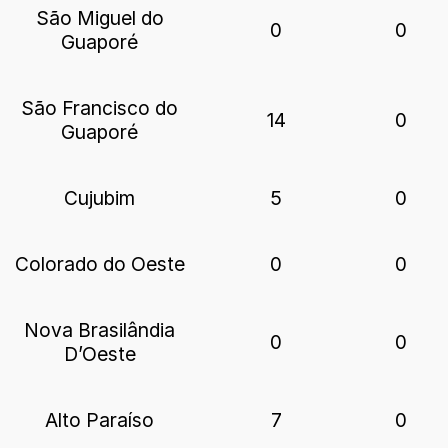
São Miguel do
0
0
Guaporé
São Francisco do
14
0
Guaporé
Cujubim
5
0
Colorado do Oeste
0
0
Nova Brasilândia
0
0
D’Oeste
Alto Paraíso
7
0