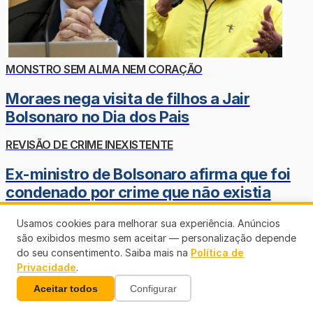
MONSTRO SEM ALMA NEM CORAÇÃO
Moraes nega visita de filhos a Jair
Bolsonaro no Dia dos Pais
REVISÃO DE CRIME INEXISTENTE
Ex-ministro de Bolsonaro afirma que foi
condenado por crime que não existia
EVITANDO INVASÃO DAS ÁGUAS
Usamos cookies para melhorar sua experiência. Anúncios
são exibidos mesmo sem aceitar — personalização depende
Drenagem avança na Rua Vasco da Gama
do seu consentimento. Saiba mais na
Política de
no bairro três Marias
Privacidade
.
Aceitar todos
Configurar
24º COMARCA DE RO