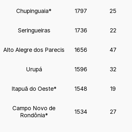
Chupinguaia*
1797
25
Seringueiras
1736
22
Alto Alegre dos Parecis
1656
47
Urupá
1596
32
Itapuã do Oeste*
1548
19
Campo Novo de
1534
27
Rondônia*