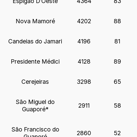
Espigão D’Oeste
4364
83
Nova Mamoré
4202
88
Candeias do Jamari
4196
81
Presidente Médici
4128
89
Cerejeiras
3298
65
São Miguel do
2911
58
Guaporé*
São Francisco do
2860
52
Guaporé