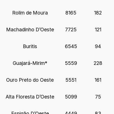
Rolim de Moura
8165
182
Machadinho D’Oeste
7725
121
Buritis
6545
94
Guajará-Mirim*
5559
228
Ouro Preto do Oeste
5551
161
Alta Floresta D’Oeste
5099
75
Espigão D’Oeste
4449
83