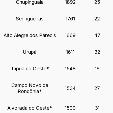
Chupinguaia
1892
25
Seringueiras
1761
22
Alto Alegre dos Parecis
1669
47
Urupá
1611
32
Itapuã do Oeste*
1548
19
Campo Novo de
1534
27
Rondônia*
Alvorada do Oeste*
1500
31