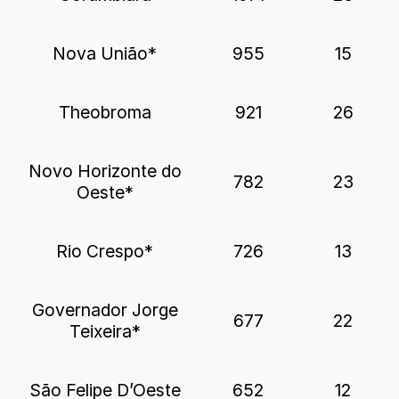
Nova União*
955
15
Theobroma
921
26
Novo Horizonte do
782
23
Oeste*
Rio Crespo*
726
13
Governador Jorge
677
22
Teixeira*
São Felipe D’Oeste
652
12