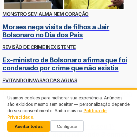
MONSTRO SEM ALMA NEM CORAÇÃO
Moraes nega visita de filhos a Jair
Bolsonaro no Dia dos Pais
REVISÃO DE CRIME INEXISTENTE
Ex-ministro de Bolsonaro afirma que foi
condenado por crime que não existia
EVITANDO INVASÃO DAS ÁGUAS
Drenagem avança na Rua Vasco da Gama
Usamos cookies para melhorar sua experiência. Anúncios
no bairro três Marias
são exibidos mesmo sem aceitar — personalização depende
do seu consentimento. Saiba mais na
Política de
24º COMARCA DE RO
Privacidade
.
Nova Mamoré vai inaugurar o seu 1º
Aceitar todos
Configurar
Tribunal do Júri dia 12 julgando 3 crimes