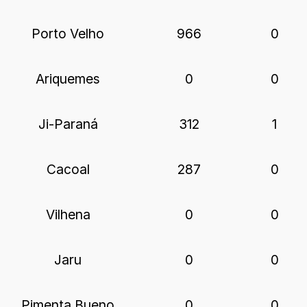
Porto Velho
966
0
Ariquemes
0
0
Ji-Paraná
312
1
Cacoal
287
0
Vilhena
0
0
Jaru
0
0
Pimenta Bueno
0
0