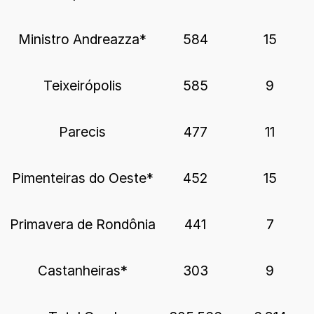
Ministro Andreazza*
584
15
Teixeirópolis
585
9
Parecis
477
11
Pimenteiras do Oeste*
452
15
Primavera de Rondônia
441
7
Castanheiras*
303
9