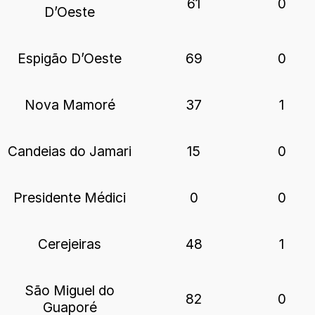
61
0
D’Oeste
Espigão D’Oeste
69
0
Nova Mamoré
37
1
Candeias do Jamari
15
0
Presidente Médici
0
0
Cerejeiras
48
1
São Miguel do
82
0
Guaporé