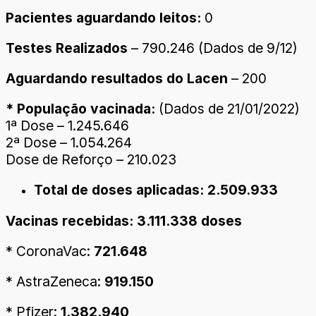
Pacientes aguardando leitos:
0
Testes Realizados
– 790.246 (Dados de 9/12)
Aguardando resultados do Lacen
– 200
* População vacinada:
(Dados de 21/01/2022)
1ª Dose – 1.245.646
2ª Dose – 1.054.264
Dose de Reforço – 210.023
Total de doses aplicadas: 2.509.933
Vacinas recebidas: 3.111.338 doses
* CoronaVac:
721.648
* AstraZeneca:
919.150
* Pfizer:
1.382.940