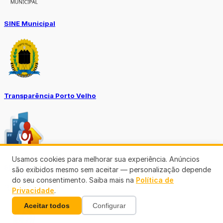
SINE Municipal
Transparência Porto Velho
Usamos cookies para melhorar sua experiência. Anúncios
SEMUSA
são exibidos mesmo sem aceitar — personalização depende
do seu consentimento. Saiba mais na
Política de
(69)3901-3176
Privacidade
.
Aceitar todos
Configurar