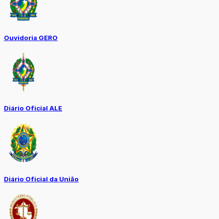
Ouvidoria GERO
Diário Oficial ALE
Diário Oficial da União