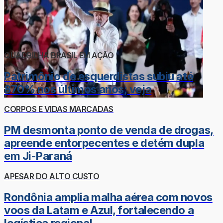
QUADRILHA BRASIL EM AÇÃO
Patrimônio de esquerdistas subiu até
870% nos últimos anos; veja
CORPOS E VIDAS MARCADAS
PM desmonta ponto de venda de drogas,
apreende entorpecentes e detém dupla
em Ji-Paraná
APESAR DO ALTO CUSTO
Rondônia amplia malha aérea com novos
voos da Latam e Azul, fortalecendo a
logística regional