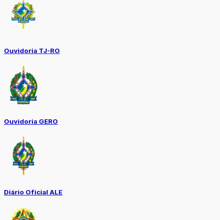
Ouvidoria TJ-RO
Ouvidoria GERO
Diário Oficial ALE