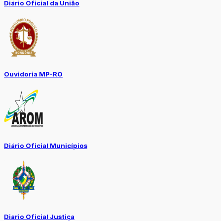
Diário Oficial da União
Ouvidoria MP-RO
Diário Oficial Municípios
Diario Oficial Justiça