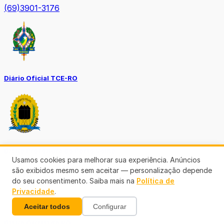
(69)3901-3176
Diário Oficial TCE-RO
Diário Prefeitura de Porto Velho
Usamos cookies para melhorar sua experiência. Anúncios
são exibidos mesmo sem aceitar — personalização depende
do seu consentimento. Saiba mais na
Política de
Privacidade
.
Aceitar todos
Configurar
Diário Oficial de RO