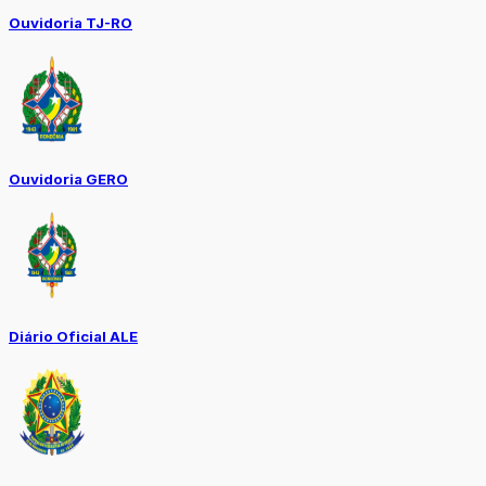
Ouvidoria TJ-RO
Ouvidoria GERO
Diário Oficial ALE