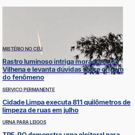
MISTÉRIO NO CÉU
Rastro luminoso intriga moradores de
Vilhena e levanta dúvidas sobre origem
do fenômeno
SERVIÇO PERMANENTE
Cidade Limpa executa 811 quilômetros de
limpeza de ruas em julho
URNA PARA LEIGOS
TRE-RO demonstra urna eleitoral para