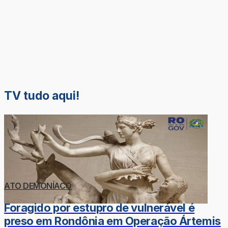
TV tudo aqui!
ATO DEMONÍACO
Foragido por estupro de vulnerável é
preso em Rondônia em Operação Ártemis