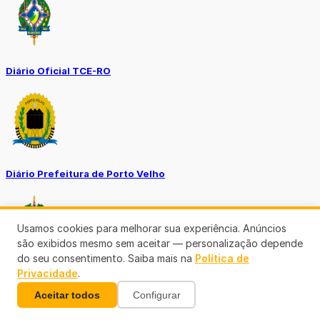
Diário Oficial TCE-RO
Diário Prefeitura de Porto Velho
Usamos cookies para melhorar sua experiência. Anúncios
são exibidos mesmo sem aceitar — personalização depende
do seu consentimento. Saiba mais na
Política de
Privacidade
.
Diário Oficial de RO
Aceitar todos
Configurar