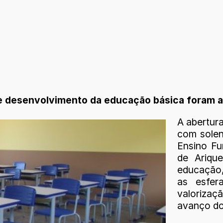
de desenvolvimento da educação básica foram a
A abertura
com solen
Ensino Fu
de Ariqu
educação,
as esfer
valorizaçã
avanço do