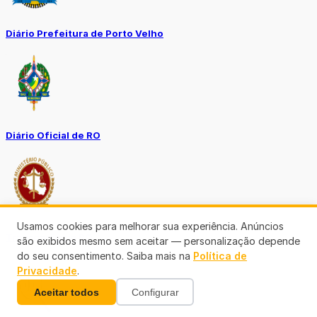
Diário Prefeitura de Porto Velho
Diário Oficial de RO
Usamos cookies para melhorar sua experiência. Anúncios
Transparência RO
são exibidos mesmo sem aceitar — personalização depende
do seu consentimento. Saiba mais na
Política de
Privacidade
.
Aceitar todos
Configurar