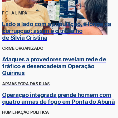
FICHA LIMPA
Lado a lado com a população, e longe da
corrupção: assim é o trabalho
de Sílvia Cristina
CRIME ORGANIZADO
Ataques a provedores revelam rede de
tráfico e desencadeiam Operação
Quirinus
ARMAS FORA DAS RUAS
Operação integrada prende homem com
quatro armas de fogo em Ponta do Abunã
HUMILHAÇÃO POLÍTICA