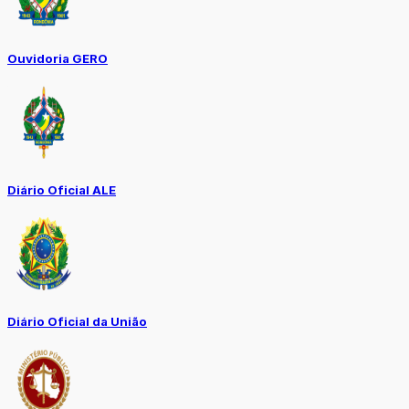
Ouvidoria GERO
Diário Oficial ALE
Diário Oficial da União