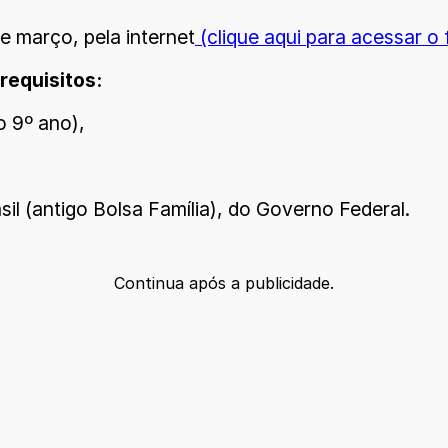
e março, pela internet
(clique aqui para acessar o 
requisitos:
o 9º ano),
il (antigo Bolsa Família), do Governo Federal.
Continua após a publicidade.