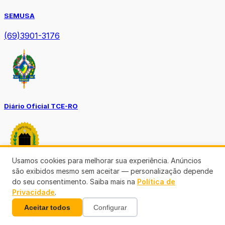
SEMUSA
(69)3901-3176
Diário Oficial TCE-RO
Usamos cookies para melhorar sua experiência. Anúncios
são exibidos mesmo sem aceitar — personalização depende
Diário Prefeitura de Porto Velho
do seu consentimento. Saiba mais na
Política de
Privacidade
.
Aceitar todos
Configurar