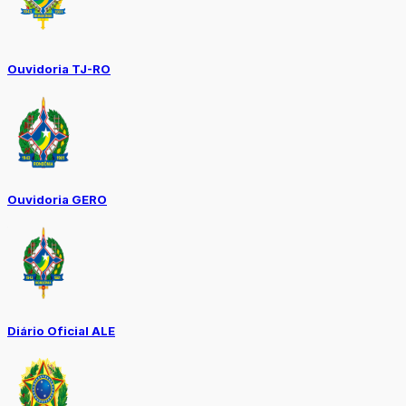
Ouvidoria TJ-RO
Ouvidoria GERO
Diário Oficial ALE