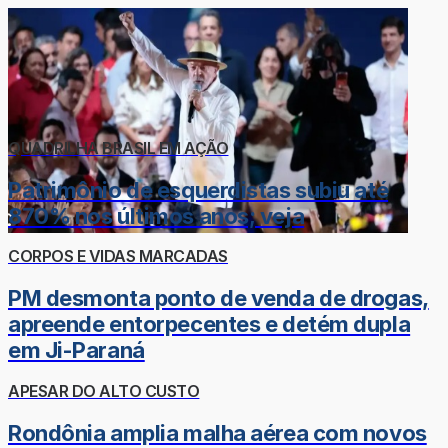
QUADRILHA BRASIL EM AÇÃO
Patrimônio de esquerdistas subiu até
870% nos últimos anos; veja
CORPOS E VIDAS MARCADAS
PM desmonta ponto de venda de drogas,
apreende entorpecentes e detém dupla
em Ji-Paraná
APESAR DO ALTO CUSTO
Rondônia amplia malha aérea com novos