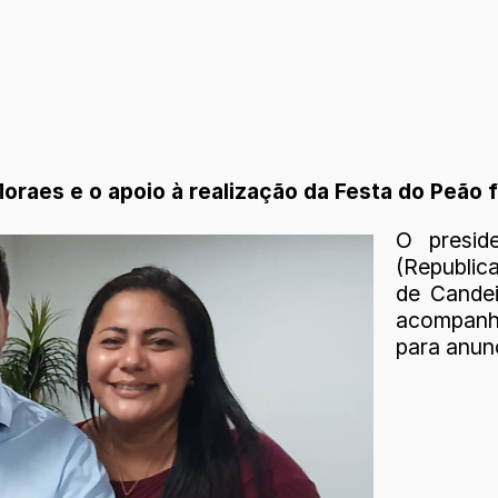
raes e o apoio à realização da Festa do Peão f
O presid
(Republic
de Candei
acompanha
para anunc