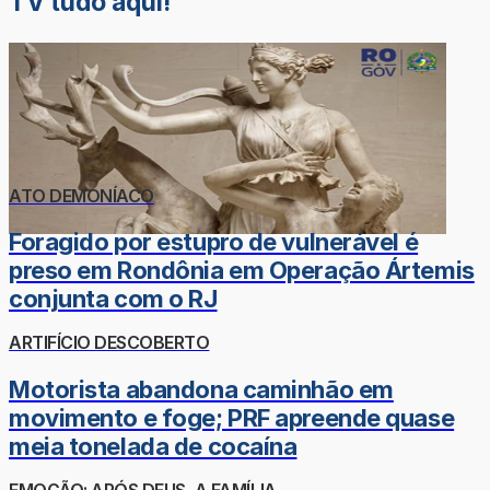
TV tudo aqui!
ATO DEMONÍACO
Foragido por estupro de vulnerável é
preso em Rondônia em Operação Ártemis
conjunta com o RJ
ARTIFÍCIO DESCOBERTO
Motorista abandona caminhão em
movimento e foge; PRF apreende quase
meia tonelada de cocaína
EMOÇÃO: APÓS DEUS, A FAMÍLIA