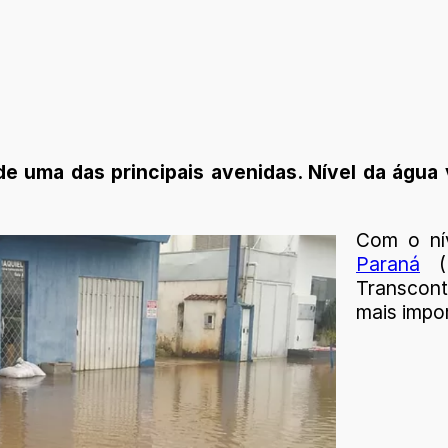
e uma das principais avenidas. Nível da água 
Com o ní
Paraná
(R
Transconti
mais impo