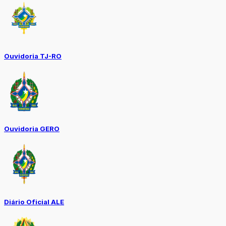
Ouvidoria TJ-RO
Ouvidoria GERO
Diário Oficial ALE