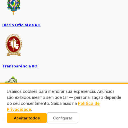
Diário Oficial de RO
Transparência RO
Usamos cookies para melhorar sua experiência. Anúncios
são exibidos mesmo sem aceitar — personalização depende
do seu consentimento. Saiba mais na
Política de
Tô no Controle TCE-RO
Privacidade
.
Aceitar todos
Configurar
Ver mais