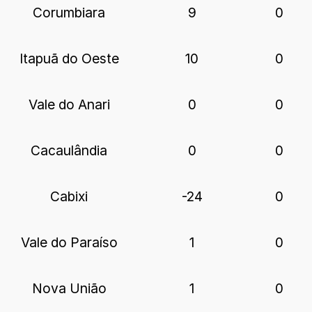
Corumbiara
9
0
Itapuã do Oeste
10
0
Vale do Anari
0
0
Cacaulândia
0
0
Cabixi
-24
0
Vale do Paraíso
1
0
Nova União
1
0