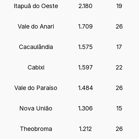
Itapuã do Oeste
2.180
19
Vale do Anari
1.709
26
Cacaulândia
1.575
17
Cabixi
1.597
22
Vale do Paraíso
1.484
26
Nova União
1.306
15
Theobroma
1.212
26