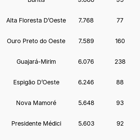
Alta Floresta D’Oeste
7.768
77
Ouro Preto do Oeste
7.589
160
Guajará-Mirim
6.076
238
Espigão D’Oeste
6.246
88
Nova Mamoré
5.648
93
Presidente Médici
5.603
92