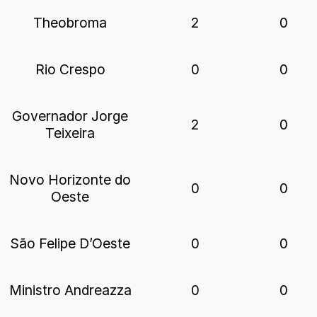
Theobroma
2
0
Rio Crespo
0
0
Governador Jorge
2
0
Teixeira
Novo Horizonte do
0
0
Oeste
São Felipe D’Oeste
0
0
Ministro Andreazza
0
0