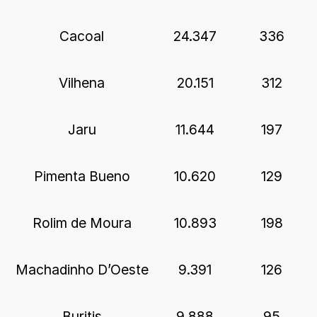
Cacoal
24.347
336
Vilhena
20.151
312
Jaru
11.644
197
Pimenta Bueno
10.620
129
Rolim de Moura
10.893
198
Machadinho D’Oeste
9.391
126
Buritis
9.888
95