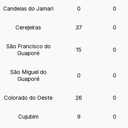
Candeias do Jamari
0
0
Cerejeiras
37
0
São Francisco do
15
0
Guaporé
São Miguel do
0
0
Guaporé
Colorado do Oeste
26
0
Cujubim
9
0