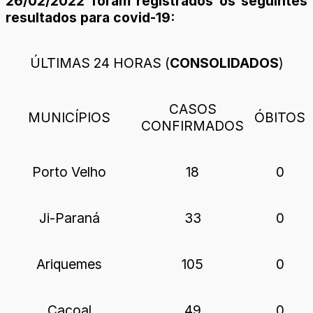
26/02/2022 foram registrados os seguintes
resultados para covid-19:
ÚLTIMAS 24 HORAS (
CONSOLIDADOS
)
CASOS
MUNICÍPIOS
ÓBITOS
CONFIRMADOS
Porto Velho
18
0
Ji-Paraná
33
0
Ariquemes
105
0
Cacoal
49
0