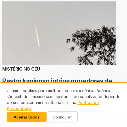
MISTÉRIO NO CÉU
Rastro luminoso intriga moradores de
Vilhena e levanta dúvidas sobre origem
Usamos cookies para melhorar sua experiência. Anúncios
do fenômeno
são exibidos mesmo sem aceitar — personalização depende
do seu consentimento. Saiba mais na
Política de
SERVIÇO PERMANENTE
Privacidade
.
Aceitar todos
Configurar
Cidade Limpa executa 811 quilômetros de
limpeza de ruas em julho