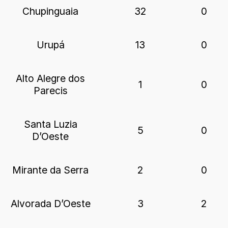
Chupinguaia
32
0
Urupá
13
0
Alto Alegre dos
1
0
Parecis
Santa Luzia
5
0
D’Oeste
Mirante da Serra
2
0
Alvorada D’Oeste
3
2