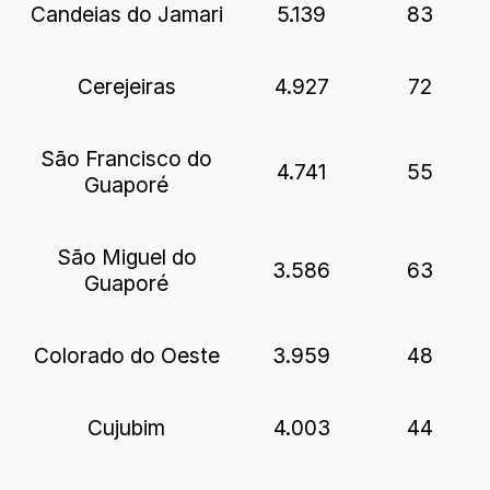
Candeias do Jamari
5.139
83
Cerejeiras
4.927
72
São Francisco do
4.741
55
Guaporé
São Miguel do
3.586
63
Guaporé
Colorado do Oeste
3.959
48
Cujubim
4.003
44