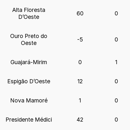
Alta Floresta
60
0
D’Oeste
Ouro Preto do
-5
0
Oeste
Guajará-Mirim
0
1
Espigão D’Oeste
12
0
Nova Mamoré
1
0
Presidente Médici
42
0