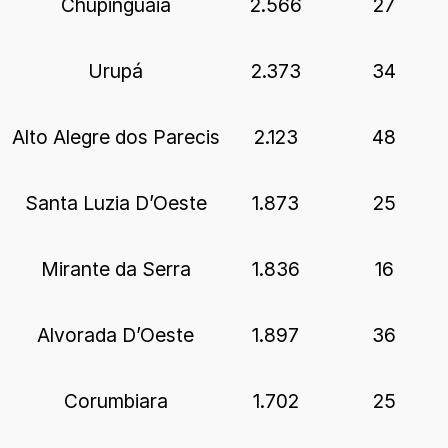
Chupinguaia
2.566
27
Urupá
2.373
34
Alto Alegre dos Parecis
2.123
48
Santa Luzia D’Oeste
1.873
25
Mirante da Serra
1.836
16
Alvorada D’Oeste
1.897
36
Corumbiara
1.702
25