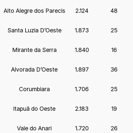
Alto Alegre dos Parecis
2.124
48
Santa Luzia D’Oeste
1.873
25
Mirante da Serra
1.840
16
Alvorada D’Oeste
1.897
36
Corumbiara
1.706
25
Itapuã do Oeste
2.183
19
Vale do Anari
1.720
26