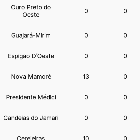
Ouro Preto do
0
0
Oeste
Guajará-Mirim
0
0
Espigão D’Oeste
0
0
Nova Mamoré
13
0
Presidente Médici
0
0
Candeias do Jamari
0
0
Cerejeiras
10
0