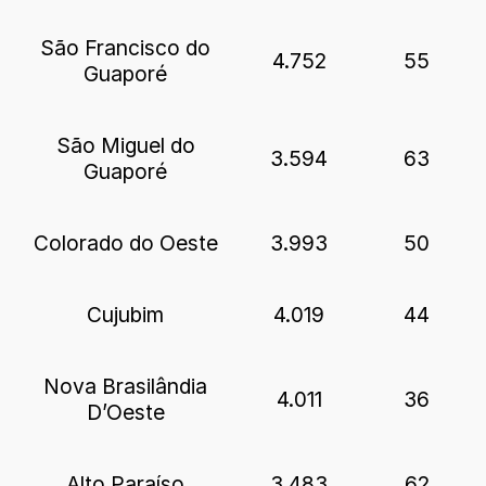
São Francisco do
4.752
55
Guaporé
São Miguel do
3.594
63
Guaporé
Colorado do Oeste
3.993
50
Cujubim
4.019
44
Nova Brasilândia
4.011
36
D’Oeste
Alto Paraíso
3.483
62