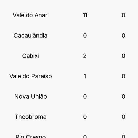
Vale do Anari
11
0
Cacaulândia
0
0
Cabixi
2
0
Vale do Paraíso
1
0
Nova União
0
0
Theobroma
0
0
Rio Crespo
0
0