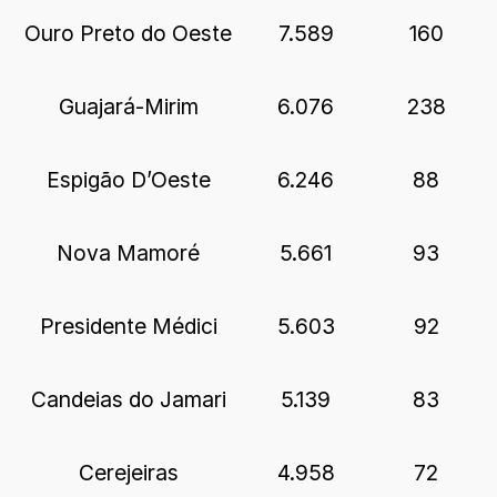
Ouro Preto do Oeste
7.589
160
Guajará-Mirim
6.076
238
Espigão D’Oeste
6.246
88
Nova Mamoré
5.661
93
Presidente Médici
5.603
92
Candeias do Jamari
5.139
83
Cerejeiras
4.958
72