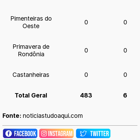
Pimenteiras do
0
0
Oeste
Primavera de
0
0
Rondônia
Castanheiras
0
0
Total Geral
483
6
Fonte:
noticiastudoaqui.com