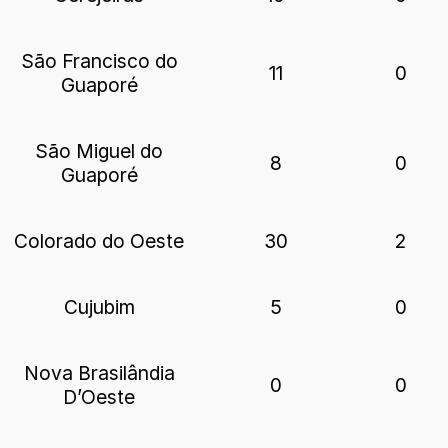
São Francisco do
11
0
Guaporé
São Miguel do
8
0
Guaporé
Colorado do Oeste
30
2
Cujubim
5
0
Nova Brasilândia
0
0
D’Oeste