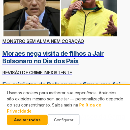
MONSTRO SEM ALMA NEM CORAÇÃO
Moraes nega visita de filhos a Jair
Bolsonaro no Dia dos Pais
REVISÃO DE CRIME INEXISTENTE
Ex-ministro de Bolsonaro afirma que foi
condenado por crime que não existia
Usamos cookies para melhorar sua experiência. Anúncios
são exibidos mesmo sem aceitar — personalização depende
EVITANDO INVASÃO DAS ÁGUAS
do seu consentimento. Saiba mais na
Política de
Privacidade
.
Drenagem avança na Rua Vasco da Gama
Aceitar todos
Configurar
no bairro três Marias