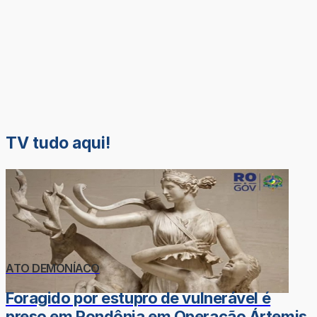
TV tudo aqui!
ATO DEMONÍACO
Foragido por estupro de vulnerável é
preso em Rondônia em Operação Ártemis