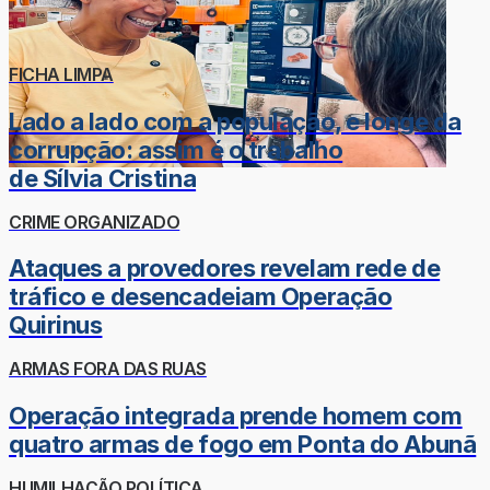
FICHA LIMPA
Lado a lado com a população, e longe da
corrupção: assim é o trabalho
de Sílvia Cristina
CRIME ORGANIZADO
Ataques a provedores revelam rede de
tráfico e desencadeiam Operação
Quirinus
ARMAS FORA DAS RUAS
Operação integrada prende homem com
quatro armas de fogo em Ponta do Abunã
HUMILHAÇÃO POLÍTICA