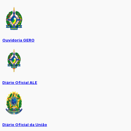
Ouvidoria GERO
Diário Oficial ALE
Diário Oficial da União