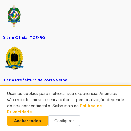
Diário Oficial TCE-RO
Diário Prefeitura de Porto Velho
Usamos cookies para melhorar sua experiência. Anúncios
são exibidos mesmo sem aceitar — personalização depende
do seu consentimento. Saiba mais na
Política de
Privacidade
.
Aceitar todos
Configurar
Diário Oficial de RO