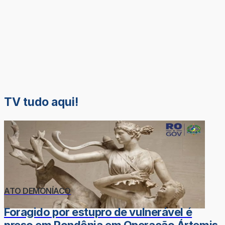
TV tudo aqui!
ATO DEMONÍACO
Foragido por estupro de vulnerável é
preso em Rondônia em Operação Ártemis