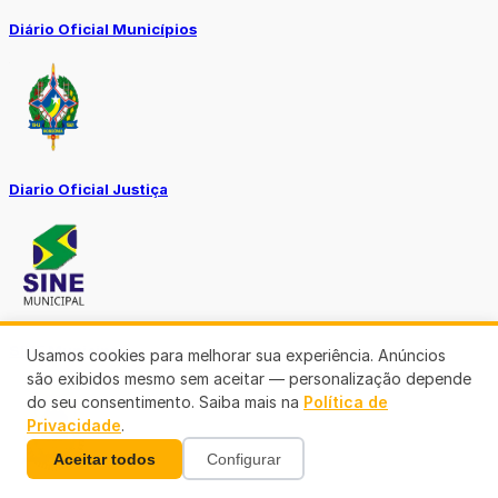
Diário Oficial Municípios
Diario Oficial Justiça
SINE Municipal
Usamos cookies para melhorar sua experiência. Anúncios
são exibidos mesmo sem aceitar — personalização depende
do seu consentimento. Saiba mais na
Política de
Privacidade
.
Aceitar todos
Configurar