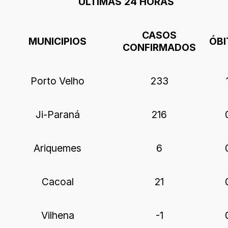
ÚLTIMAS 24 HORAS
CASOS
MUNICIPIOS
ÓBI
CONFIRMADOS
Porto Velho
233
Ji-Paraná
216
Ariquemes
6
Cacoal
21
Vilhena
-1