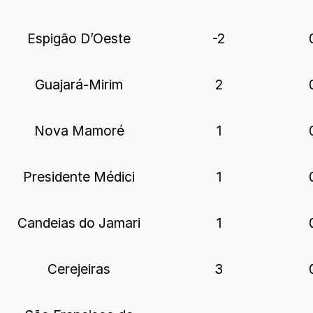
Espigão D’Oeste
-2
Guajará-Mirim
2
Nova Mamoré
1
Presidente Médici
1
Candeias do Jamari
1
Cerejeiras
3