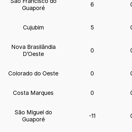
São Francisco do
6
Guaporé
Cujubim
5
Nova Brasilândia
0
D’Oeste
Colorado do Oeste
0
Costa Marques
0
São Miguel do
-11
Guaporé