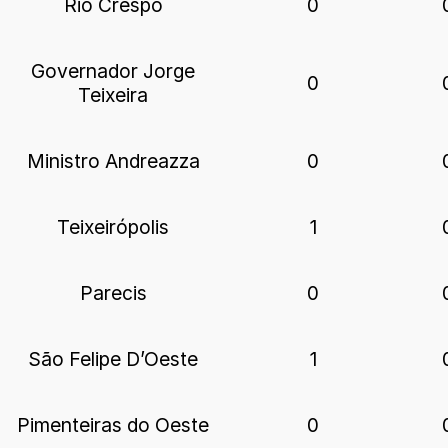
Rio Crespo
0
Governador Jorge
0
Teixeira
Ministro Andreazza
0
Teixeirópolis
1
Parecis
0
São Felipe D’Oeste
1
Pimenteiras do Oeste
0