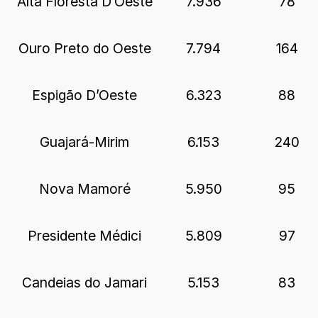
Alta Floresta D’Oeste
7.936
78
Ouro Preto do Oeste
7.794
164
Espigão D’Oeste
6.323
88
Guajará-Mirim
6.153
240
Nova Mamoré
5.950
95
Presidente Médici
5.809
97
Candeias do Jamari
5.153
83