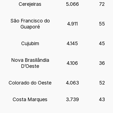
Cerejeiras
5.066
72
São Francisco do
4.911
55
Guaporé
Cujubim
4.145
45
Nova Brasilândia
4.106
36
D’Oeste
Colorado do Oeste
4.063
52
Costa Marques
3.739
43