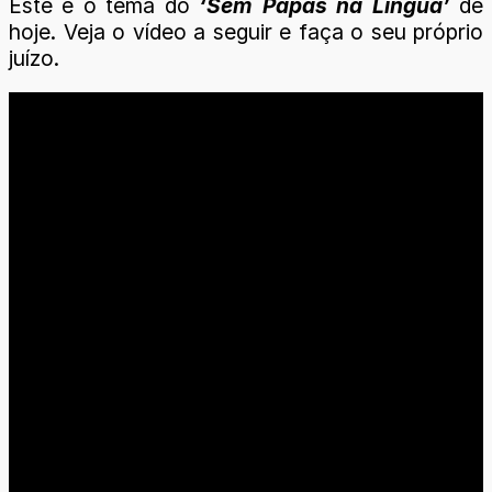
Este é o tema do
‘Sem Papas na Língua’
de
hoje. Veja o vídeo a seguir e faça o seu próprio
juízo.