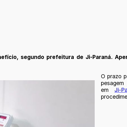
fício, segundo prefeitura de Ji-Paraná. Ape
O prazo p
pesagem 
em
Ji-P
procedime