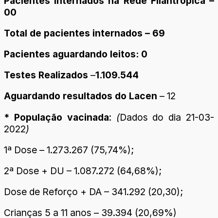
Pacientes internados na Rede Filantrópica –
00
Total de pacientes internados – 69
Pacientes aguardando leitos: 0
Testes Realizados
–
1.109.544
Aguardando resultados do Lacen
– 12
* População vacinada
:
(
Dados do dia 21-03-
2022
)
1ª Dose – 1.273.267 (75,74%);
2ª Dose + DU – 1.087.272 (64,68%);
Dose de Reforço + DA – 341.292 (20,30);
Crianças 5 a 11 anos – 39.394 (20,69%)