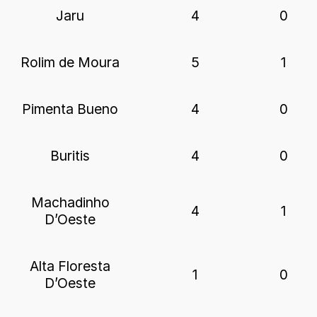
Jaru
4
0
Rolim de Moura
5
1
Pimenta Bueno
4
0
Buritis
4
0
Machadinho
4
1
D’Oeste
Alta Floresta
1
0
D’Oeste