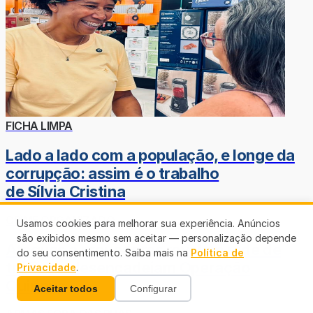
FICHA LIMPA
Lado a lado com a população, e longe da
corrupção: assim é o trabalho
de Sílvia Cristina
CRIME ORGANIZADO
Usamos cookies para melhorar sua experiência. Anúncios
são exibidos mesmo sem aceitar — personalização depende
Ataques a provedores revelam rede de
do seu consentimento. Saiba mais na
Política de
tráfico e desencadeiam Operação
Privacidade
.
Quirinus
Aceitar todos
Configurar