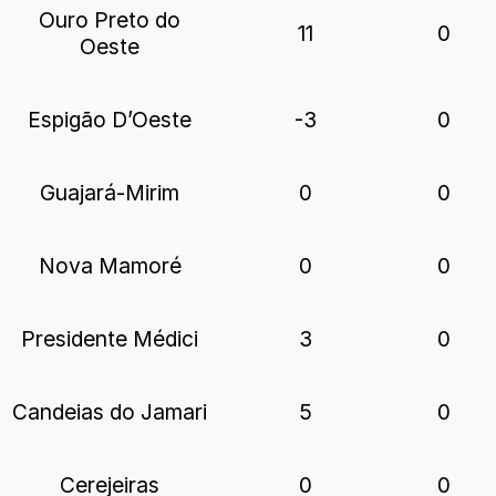
Ouro Preto do
11
0
Oeste
Espigão D’Oeste
-3
0
Guajará-Mirim
0
0
Nova Mamoré
0
0
Presidente Médici
3
0
Candeias do Jamari
5
0
Cerejeiras
0
0