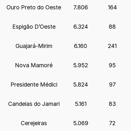
Ouro Preto do Oeste
7.806
164
Espigão D’Oeste
6.324
88
Guajará-Mirim
6.160
241
Nova Mamoré
5.952
95
Presidente Médici
5.824
97
Candeias do Jamari
5.161
83
Cerejeiras
5.069
72