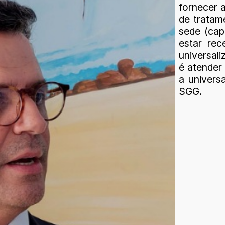
fornecer a
de tratame
sede (cap
estar rec
universal
é atender
a universa
SGG.