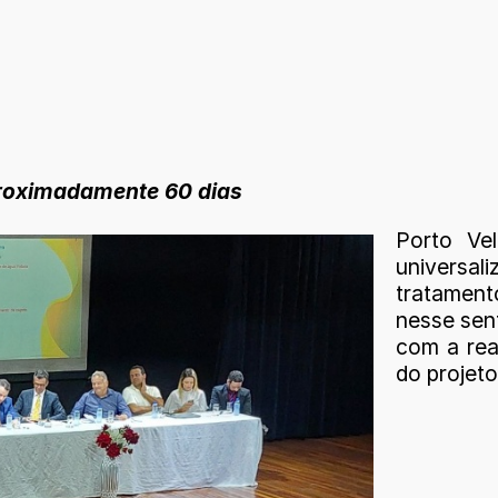
aproximadamente 60 dias
Porto Ve
universal
tratamen
nesse sent
com a rea
do projet