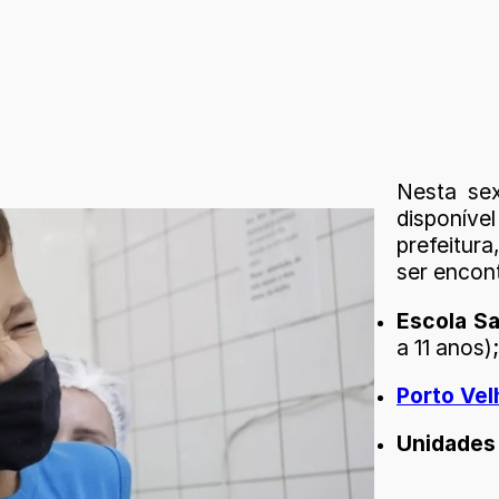
Nesta sex
disponíve
prefeitur
ser encon
Escola Sa
a 11 anos);
Porto Vel
Unidades