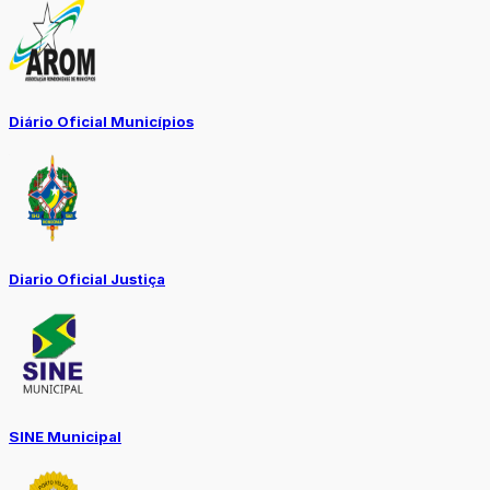
Diário Oficial Municípios
Diario Oficial Justiça
SINE Municipal