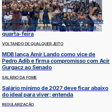
DOR-DE-CABEÇA DO LÉO
Servidores da educação de Porto Velho
decidem entrar em greve na próxima
quarta-feira
VOLTANDO DE QUALQUER JEITO
MDB lança Amir Lando como vice de
Pedro Adib e firma compromisso com Acir
Gurgacz ao Senado
SALÁRIO DA FOME
Salário mínimo de 2027 deve ficar abaixo
do ideal para viver; entenda
REGULARIZAÇÃO