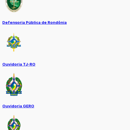
Defensoria Pública de Rondônia
Ouvidoria TJ-RO
Ouvidoria GERO