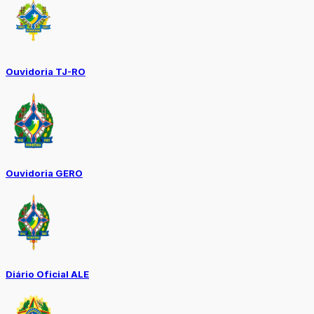
Ouvidoria TJ-RO
Ouvidoria GERO
Diário Oficial ALE