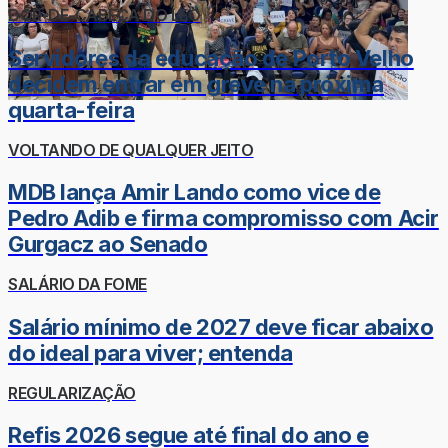
DOR-DE-CABEÇA DO LÉO
Servidores da educação de Porto Velho
decidem entrar em greve na próxima
quarta-feira
VOLTANDO DE QUALQUER JEITO
MDB lança Amir Lando como vice de
Pedro Adib e firma compromisso com Acir
Gurgacz ao Senado
SALÁRIO DA FOME
Salário mínimo de 2027 deve ficar abaixo
do ideal para viver; entenda
REGULARIZAÇÃO
Refis 2026 segue até final do ano e