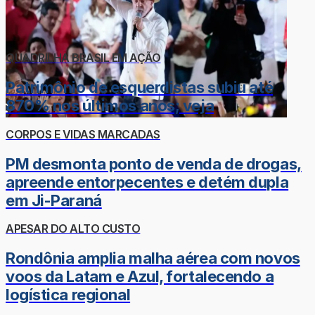
QUADRILHA BRASIL EM AÇÃO
Patrimônio de esquerdistas subiu até
870% nos últimos anos; veja
CORPOS E VIDAS MARCADAS
PM desmonta ponto de venda de drogas,
apreende entorpecentes e detém dupla
em Ji-Paraná
APESAR DO ALTO CUSTO
Rondônia amplia malha aérea com novos
voos da Latam e Azul, fortalecendo a
logística regional