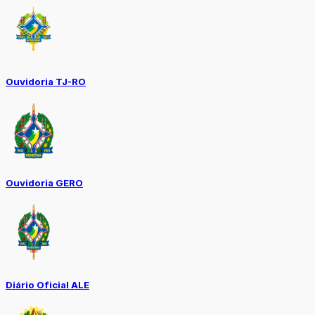
Ouvidoria TJ-RO
Ouvidoria GERO
Diário Oficial ALE