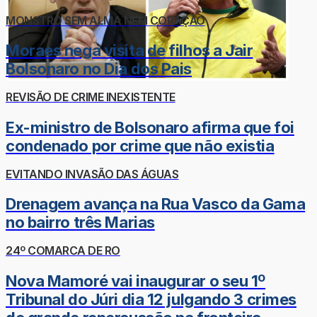
MONSTRO SEM ALMA NEM CORAÇÃO
Moraes nega visita de filhos a Jair
Bolsonaro no Dia dos Pais
REVISÃO DE CRIME INEXISTENTE
Ex-ministro de Bolsonaro afirma que foi
condenado por crime que não existia
EVITANDO INVASÃO DAS ÁGUAS
Drenagem avança na Rua Vasco da Gama
no bairro três Marias
24º COMARCA DE RO
Nova Mamoré vai inaugurar o seu 1º
Tribunal do Júri dia 12 julgando 3 crimes