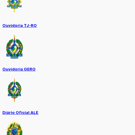
Ouvidoria TJ-RO
Ouvidoria GERO
Diário Oficial ALE