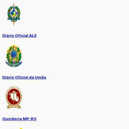
Diário Oficial ALE
Diário Oficial da União
Ouvidoria MP-RO