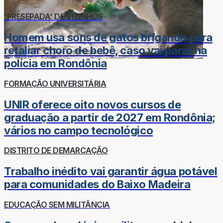
'PRESEPADA' DE VIZINHOS
Homem usa sons de gatos brigando para
retaliar choro de bebê, caso vai parar na
polícia em Rondônia
FORMAÇÃO UNIVERSITÁRIA
UNIR oferece oito novos cursos de
graduação a partir de 2027 em Rondônia;
vários no campo tecnológico
DISTRITO DE DEMARCAÇÃO
Trabalho inédito vai garantir água potável
para comunidades do Baixo Madeira
EDUCAÇÃO SEM MILITÂNCIA