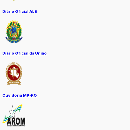
Diário Oficial ALE
Diário Oficial da União
Ouvidoria MP-RO