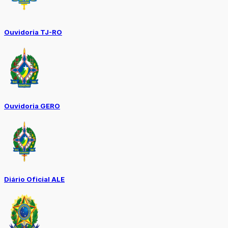
Ouvidoria TJ-RO
Ouvidoria GERO
Diário Oficial ALE