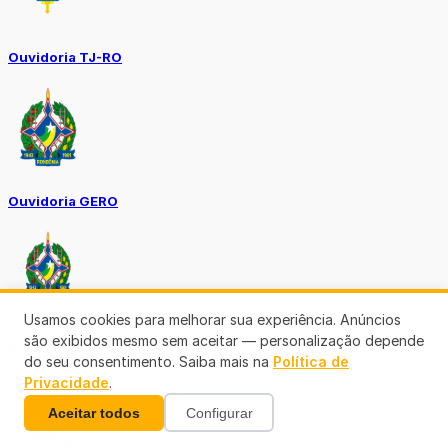
Ouvidoria TJ-RO
Ouvidoria GERO
Usamos cookies para melhorar sua experiência. Anúncios
são exibidos mesmo sem aceitar — personalização depende
Diário Oficial ALE
do seu consentimento. Saiba mais na
Política de
Privacidade
.
Aceitar todos
Configurar