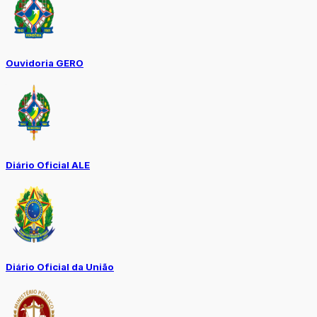
Ouvidoria GERO
Diário Oficial ALE
Diário Oficial da União