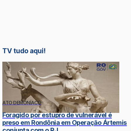
TV tudo aqui!
ATO DEMONÍACO
Foragido por estupro de vulnerável é
preso em Rondônia em Operação Ártemis
conjunta com o RJ