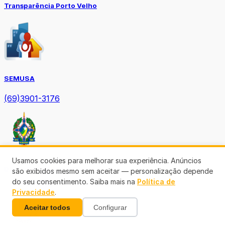
Transparência Porto Velho
SEMUSA
(69)3901-3176
Usamos cookies para melhorar sua experiência. Anúncios
Diário Oficial TCE-RO
são exibidos mesmo sem aceitar — personalização depende
do seu consentimento. Saiba mais na
Política de
Privacidade
.
Aceitar todos
Configurar